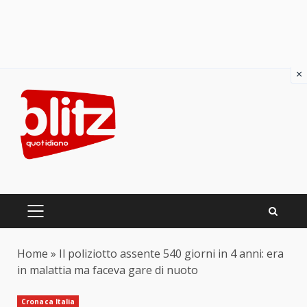
×
Skip
to
content
PRIMARY
MENU
Home
»
Il poliziotto assente 540 giorni in 4 anni: era
in malattia ma faceva gare di nuoto
Cronaca Italia