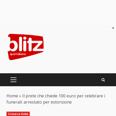
×
Skip
to
content
PRIMARY
MENU
Home
»
Il prete che chiede 100 euro per celebrare i
funerali: arrestato per estorsione
Cronaca Italia