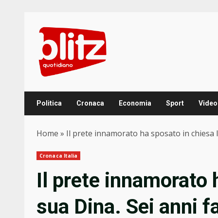
Skip
to
content
Politica
Cronaca
Economia
Sport
Video
Home
»
Il prete innamorato ha sposato in chiesa l
Cronaca Italia
Il prete innamorato 
sua Dina. Sei anni fa