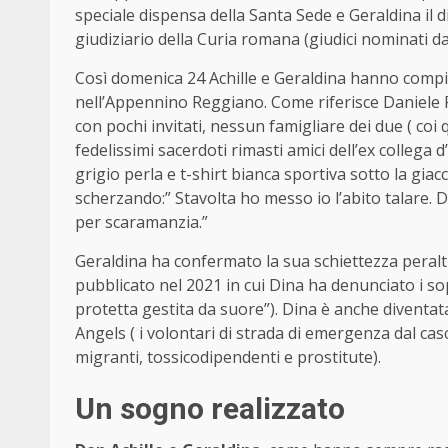
speciale dispensa della Santa Sede e Geraldina il 
giudiziario della Curia romana (giudici nominati da
Così domenica 24 Achille e Geraldina hanno compi
nell’Appennino Reggiano. Come riferisce Daniele P
con pochi invitati, nessun famigliare dei due ( coi
fedelissimi sacerdoti rimasti amici dell’ex collega 
grigio perla e t-shirt bianca sportiva sotto la giac
scherzando:” Stavolta ho messo io l’abito talare. 
per scaramanzia.”
Geraldina ha confermato la sua schiettezza peraltr
pubblicato nel 2021 in cui Dina ha denunciato i sop
protetta gestita da suore”). Dina è anche diventat
Angels ( i volontari di strada di emergenza dal cas
migranti, tossicodipendenti e prostitute).
Un sogno realizzato