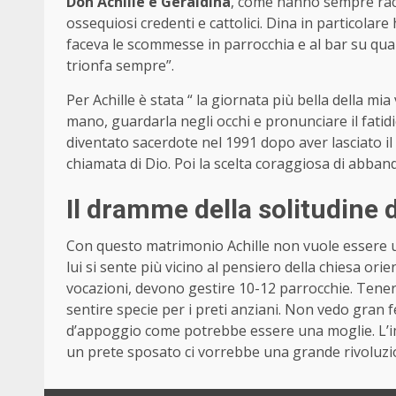
Don Achille e Geraldina
, come hanno sempre racc
ossequiosi credenti e cattolici. Dina in particolare
faceva le scommesse in parrocchia e al bar su qua
trionfa sempre”.
Per Achille è stata “ la giornata più bella della m
mano, guardarla negli occhi e pronunciare il fatidic
diventato sacerdote nel 1991 dopo aver lasciato 
chiamata di Dio. Poi la scelta coraggiosa di abba
Il dramme della solitudine d
Con questo matrimonio Achille non vuole essere u
lui si sente più vicino al pensiero della chiesa orie
vocazioni, devono gestire 10-12 parrocchie. Tenere 
sentire specie per i preti anziani. Non vedo gran f
d’appoggio come potrebbe essere una moglie. L’im
un prete sposato ci vorrebbe una grande rivoluzio