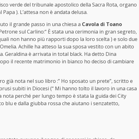
disco verde del tribunale apostolico della Sacra Rota, organo
l Papa ). L’attesa non è andata delusa.
uto il grande passo in una chiesa a
Cavola di Toano
etrone sul Carlino:“ È stata una cerimonia in gran segreto,
 quali non hanno più rapporti dopo la loro scelta ) e solo due
d’Omelia. Achille ha atteso la sua sposa vestito con un abito
ca. Geraldina è arrivata in total black. Ha detto Dina
Dopo il recente matrimonio in bianco ho deciso di cambiare
o già nota nel suo libro :” Ho sposato un prete”, scritto e
rusi subiti in Diocesi (“ Mi hanno tolto il lavoro in una casa
a nota perché per lungo tempo è stata la guida dei City
co blu e dalla giubba rossa che aiutano i senzatetto,