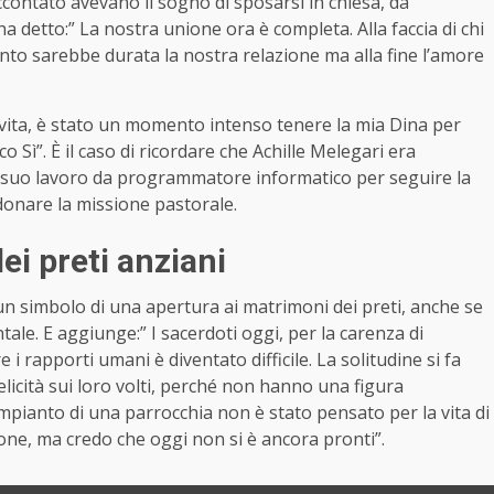
ontato avevano il sogno di sposarsi in chiesa, da
 ha detto:” La nostra unione ora è completa. Alla faccia di chi
nto sarebbe durata la nostra relazione ma alla fine l’amore
ia vita, è stato un momento intenso tenere la mia Dina per
o Sì”. È il caso di ricordare che Achille Melegari era
il suo lavoro da programmatore informatico per seguire la
ndonare la missione pastorale.
ei preti anziani
n simbolo di una apertura ai matrimoni dei preti, anche se
ntale. E aggiunge:” I sacerdoti oggi, per la carenza di
i rapporti umani è diventato difficile. La solitudine si fa
elicità sui loro volti, perché non hanno una figura
pianto di una parrocchia non è stato pensato per la vita di
ne, ma credo che oggi non si è ancora pronti”.