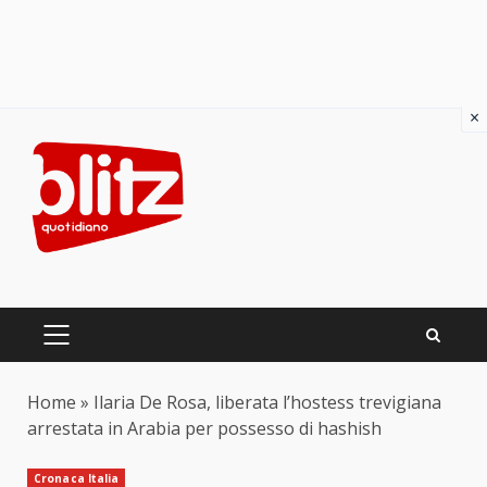
×
Skip
to
content
PRIMARY
MENU
Home
»
Ilaria De Rosa, liberata l’hostess trevigiana
arrestata in Arabia per possesso di hashish
Cronaca Italia