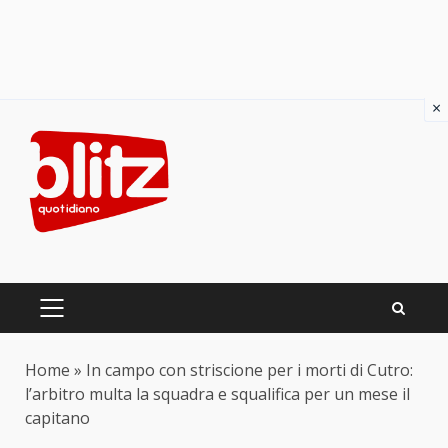
×
Skip
to
content
PRIMARY
MENU
Home
»
In campo con striscione per i morti di Cutro:
l’arbitro multa la squadra e squalifica per un mese il
capitano