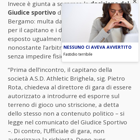
Invece è giunta a sorpresa la
decisione del
Giudice sportivo
della Delegazione di
Bergamo: multa da 550 euro e squalifica
per il capitano e i dirigenti, rei di aver
esposto ugualmente lo striscione
nonostante l’arbitro avesse detto no, pur
NESSUNO CI AVEVA AVVERTITO
Fastidio terribile
senza impedire fisicamente la cosa.
“Prima dell’incontro, il capitano della
società A.S.D. Athletic Brighela, sig. Pietro
Rota, chiedeva al direttore di gara di essere
autorizzato a introdurre ed esporre sul
terreno di gioco uno striscione, a detta
dello stesso non a contenuto politico – si
legge nel comunicato del Giudice Sportivo
–. Di contro, l’Ufficiale di gara, non
autorizzava la richiesta. Dopo aver