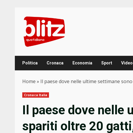
Skip
to
content
Politica
Cronaca
Economia
Sport
Video
Home
»
Il paese dove nelle ultime settimane sono 
Cronaca Italia
Il paese dove nelle
spariti oltre 20 gat