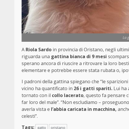
La 
A
Riola Sardo
in provincia di Oristano, negli ultimi
riguarda una
gattina bianca di 9 mesi
scomparsa
sperano ancora di riuscire a ritrovare la loro best
elementare e potrebbe essere stata rubata o, ipo
I padroni della gattina spiegano che “le sparizi
vicino ha quantificato in
26 i gatti spariti.
Lui ha 
tornato con il
collo lacerato
, questo fa pensare 
far loro del male”. “Non escludiamo – proseguono 
averla vista e
l’abbia caricata in macchina,
anche
celesti”.
Tags:
gatto
oristano