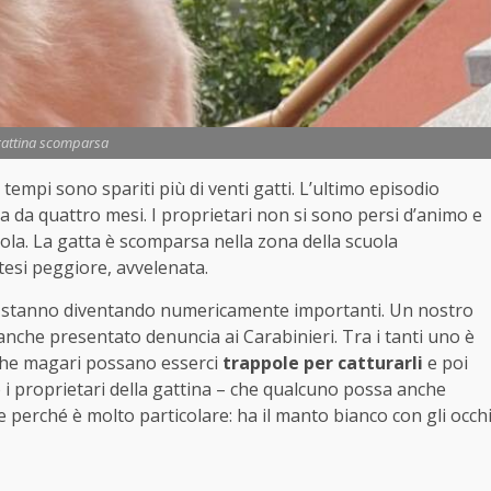
gattina scomparsa
 tempi sono spariti più di venti gatti. L’ultimo episodio
 da quattro mesi. I proprietari non si sono persi d’animo e
iola. La gatta è scomparsa nella zona della scuola
tesi peggiore, avvelenata.
oni stanno diventando numericamente importanti. Un nostro
anche presentato denuncia ai Carabinieri. Tra i tanti uno è
che magari possano esserci
trappole per catturarli
e poi
i proprietari della gattina – che qualcuno possa anche
 perché è molto particolare: ha il manto bianco con gli occh