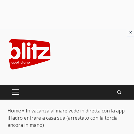
×
Skip
to
content
PRIMARY
MENU
Home
»
In vacanza al mare vede in diretta con la app
il ladro entrare a casa sua (arrestato con la torcia
ancora in mano)