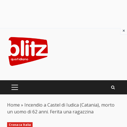
×
Skip
to
content
PRIMARY
MENU
Home
»
Incendio a Castel di Iudica (Catania), morto
un uomo di 62 anni. Ferita una ragazzina
Cronaca Italia