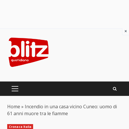
×
Skip
to
content
PRIMARY
MENU
Home
»
Incendio in una casa vicino Cuneo: uomo di
61 anni muore tra le fiamme
Cronaca Italia