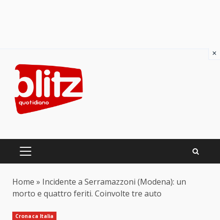
×
Skip
to
content
PRIMARY
MENU
Home
»
Incidente a Serramazzoni (Modena): un
morto e quattro feriti. Coinvolte tre auto
Cronaca Italia