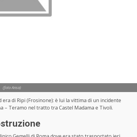
(foto Ansa)
ra di Ripi (Frosinone): è lui la vittima di un incidente
a – Teramo nel tratto tra Castel Madama e Tivoli.
ostruzione
linico Gemelli di Roma dove era stato trasportato ieri