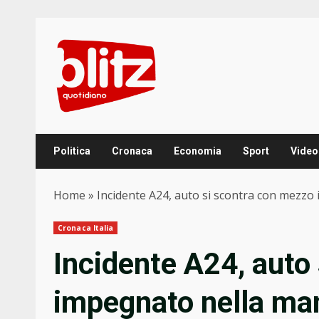
Skip
to
content
Politica
Cronaca
Economia
Sport
Video
Home
»
Incidente A24, auto si scontra con mezz
Cronaca Italia
Incidente A24, auto
impegnato nella ma