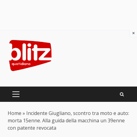
×
Skip
to
content
PRIMARY
MENU
Home
»
Incidente Giugliano, scontro tra moto e auto:
morta 15enne. Alla guida della macchina un 39enne
con patente revocata