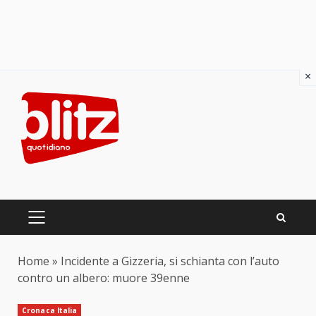
×
Skip
to
content
PRIMARY
MENU
Home
»
Incidente a Gizzeria, si schianta con l’auto
contro un albero: muore 39enne
Cronaca Italia