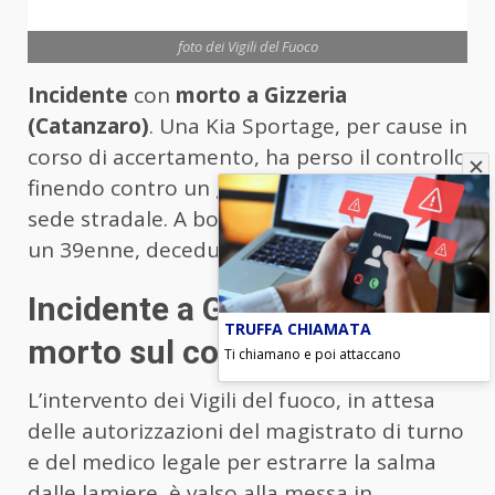
foto dei Vigili del Fuoco
Incidente
con
morto a Gizzeria
(Catanzaro)
. Una Kia Sportage, per cause in
corso di accertamento, ha perso il controllo
finendo contro un grosso albero fuori dalla
sede stradale. A bordo il solo conducente,
un 39enne, deceduto sul colpo.
Incidente a Gizzeria, 39enne
TRUFFA CHIAMATA
morto sul colpo
Ti chiamano e poi attaccano
L’intervento dei Vigili del fuoco, in attesa
delle autorizzazioni del magistrato di turno
e del medico legale per estrarre la salma
dalle lamiere, è valso alla messa in