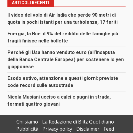
ARTICOLI RECENTI
Il video del volo di Air India che perde 90 metri di
quota in pochi istanti per una turbolenza, 17 feriti
Energia, la Bce: il 9% del reddito delle famiglie più
fragili finisce nelle bollette
Perché gli Usa hanno venduto euro (all’insaputa
della Banca Centrale Europea) per sostenere lo yen
giapponese
Esodo estivo, attenzione a questi giorni: previste
code record sulle autostrade
Nicola Musiani ucciso a calci e pugni in strada,
fermati quattro giovani
Chi siamo
La Redazione di Blitz Quotidiano
Pubblicità
Privacy policy
Disclaimer
Feed