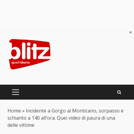
×
Skip
to
content
PRIMARY
MENU
Home
»
Incidente a Gorgo al Monticano, sorpasso e
schianto a 140 all’ora. Quei video di paura di una
delle vittime