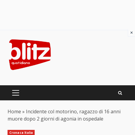
×
Skip
to
content
PRIMARY
MENU
Home
»
Incidente col motorino, ragazzo di 16 anni
muore dopo 2 giorni di agonia in ospedale
Cronaca Italia