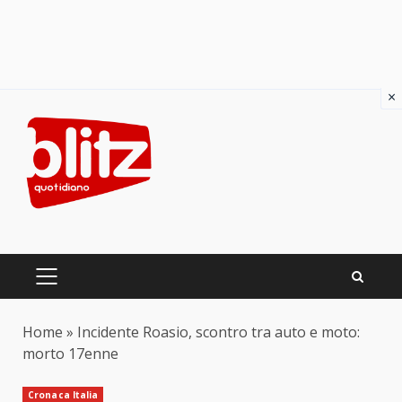
×
Skip
to
content
PRIMARY
MENU
Home
»
Incidente Roasio, scontro tra auto e moto:
morto 17enne
Cronaca Italia