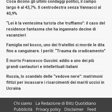
Cosa dicono gli ultimi sondaggi politici, il campo
largo è al 43,7%. Il centrodestra senza Vannacci al
40,9%
“Lei è la ventesima turista che truffiamo”: il caso del
residence fantasma che ha ingannato decine di
vacanzieri
Famiglia nel bosco, uno dei fratellini si morde le dita
fino a sanguinare. I periti: “Trauma da sradicamento”
È morto Francesco Guccini: addio a uno dei più
grandi cantautori e intellettuali italiani
Russia, lo scandalo delle “vedove nere”: matrimoni
fittizi per incassare i risarcimenti dei mariti uccisi in
Ucraina
Chi siamo
La Redazione di Blitz Quotidiano
Pubblicità
Privacy policy
Disclaimer
Feed