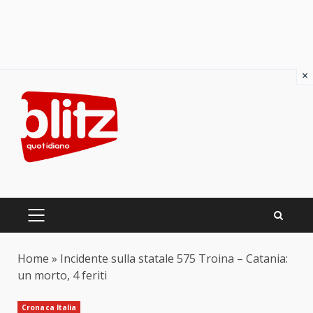
×
Skip
to
content
PRIMARY
MENU
Home
»
Incidente sulla statale 575 Troina – Catania:
un morto, 4 feriti
Cronaca Italia