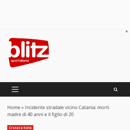
×
Skip
to
content
PRIMARY
MENU
Home
»
Incidente stradale vicino Catania: morti
madre di 40 anni e il figlio di 20
Cronaca Italia