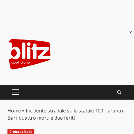
×
Skip
to
content
PRIMARY
MENU
Home
»
Incidente stradale sulla statale 100 Taranto-
Bari: quattro morti e due feriti
Cronaca Italia