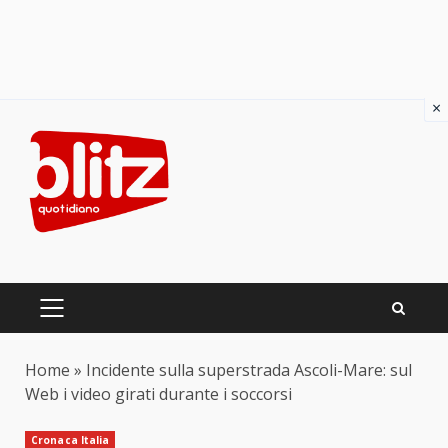
×
Skip
to
content
PRIMARY
MENU
Home
»
Incidente sulla superstrada Ascoli-Mare: sul
Web i video girati durante i soccorsi
Cronaca Italia