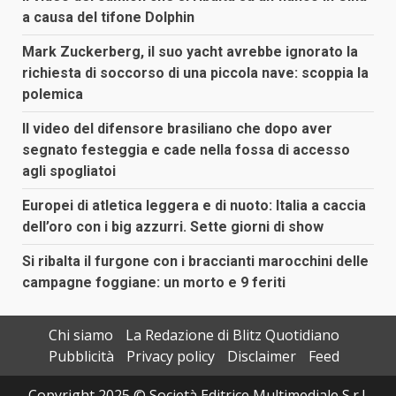
a causa del tifone Dolphin
Mark Zuckerberg, il suo yacht avrebbe ignorato la
richiesta di soccorso di una piccola nave: scoppia la
polemica
Il video del difensore brasiliano che dopo aver
segnato festeggia e cade nella fossa di accesso
agli spogliatoi
Europei di atletica leggera e di nuoto: Italia a caccia
dell’oro con i big azzurri. Sette giorni di show
Si ribalta il furgone con i braccianti marocchini delle
campagne foggiane: un morto e 9 feriti
Chi siamo
La Redazione di Blitz Quotidiano
Pubblicità
Privacy policy
Disclaimer
Feed
Copyright 2025 © Società Editrice Multimediale S.r.l.