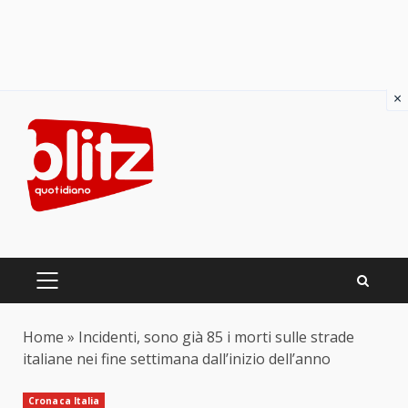
×
Skip
to
content
PRIMARY
MENU
Home
»
Incidenti, sono già 85 i morti sulle strade
italiane nei fine settimana dall’inizio dell’anno
Cronaca Italia