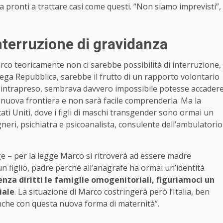
a pronti a trattare casi come questi. “Non siamo imprevisti”,
interruzione di gravidanza
rco teoricamente non ci sarebbe possibilità di interruzione,
ega Repubblica, sarebbe il frutto di un rapporto volontario
intrapreso, sembrava davvero impossibile potesse accader
na nuova frontiera e non sarà facile comprenderla. Ma la
Stati Uniti, dove i figli di maschi transgender sono ormai un
eri, psichiatra e psicoanalista, consulente dell’ambulatorio
e – per la legge Marco si ritroverà ad essere madre
n figlio, padre perché all’anagrafe ha ormai un’identità
enza diritti le famiglie omogenitoriali, figuriamoci un
iale
. La situazione di Marco costringerà però l’Italia, ben
 e anche con questa nuova forma di maternità”.