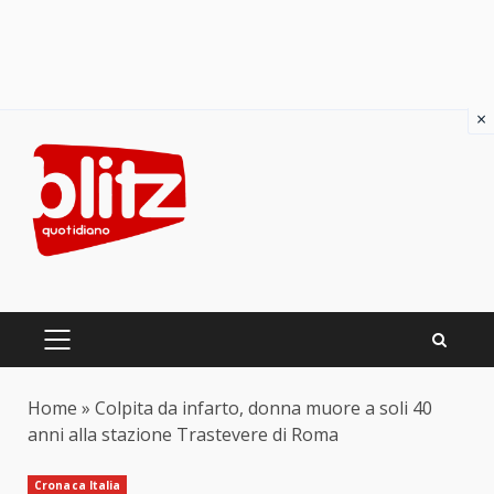
×
Skip
to
content
PRIMARY
MENU
Home
»
Colpita da infarto, donna muore a soli 40
anni alla stazione Trastevere di Roma
Cronaca Italia