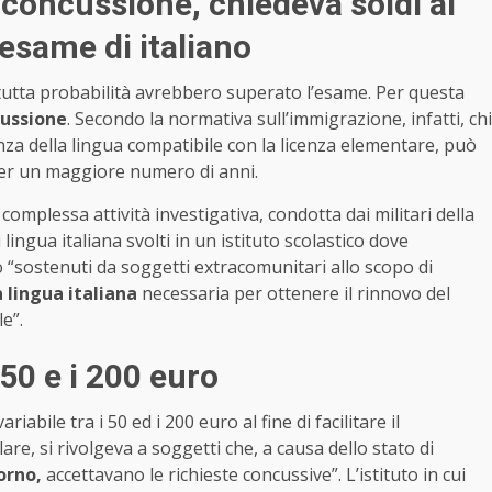
concussione, chiedeva soldi ai
’esame di italiano
 tutta probabilità avrebbero superato l’esame. Per questa
ussione
. Secondo la normativa sull’immigrazione, infatti, chi
za della lingua compatibile con la licenza elementare, può
er un maggiore numero di anni.
 complessa attività investigativa, condotta dai militari della
ngua italiana svolti in un istituto scolastico dove
o “sostenuti da soggetti extracomunitari allo scopo di
 lingua italiana
necessaria per ottenere il rinnovo del
e”.
50 e i 200 euro
bile tra i 50 ed i 200 euro al fine di facilitare il
re, si rivolgeva a soggetti che, a causa dello stato di
orno,
accettavano le richieste concussive”. L’istituto in cui