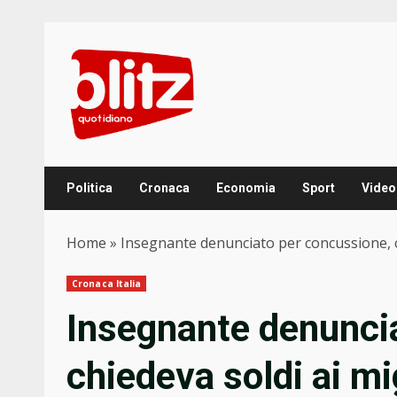
Skip
to
content
Politica
Cronaca
Economia
Sport
Video
Home
»
Insegnante denunciato per concussione, ch
Cronaca Italia
Insegnante denunci
chiedeva soldi ai mi