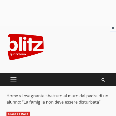
×
Skip
to
content
PRIMARY
MENU
Home
»
Insegnante sbattuto al muro dal padre di un
alunno: “La famiglia non deve essere disturbata”
Cronaca Italia