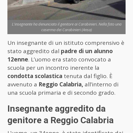
L'insegnante ha denunciato il genitore ai Carabinieri. Nella foto una
caserma dei Carabinieri (Ansa)
Un insegnante di un istituto comprensivo è
stato aggredito dal
padre di un alunno
12enne
. L’uomo era stato convocato a
scuola per un incontro inerente la
condotta scolastica
tenuta dal figlio. È
avvenuto a
Reggio Calabria,
all’interno di
una scuola primaria e di secondo grado.
Insegnante aggredito da
genitore a Reggio Calabria
L’uomo, un 34enne, è stato identificato dai