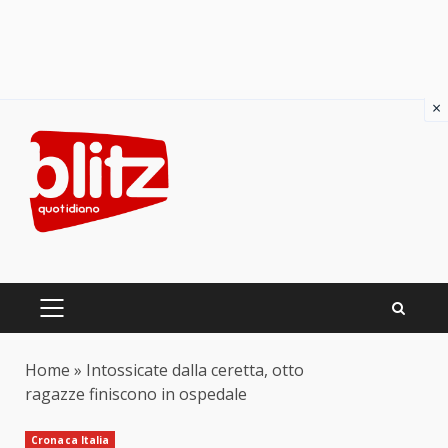
×
Skip
to
content
PRIMARY
MENU
Home
»
Intossicate dalla ceretta, otto
ragazze finiscono in ospedale
Cronaca Italia