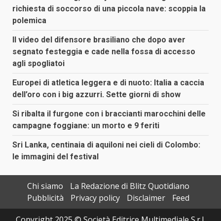
richiesta di soccorso di una piccola nave: scoppia la
polemica
Il video del difensore brasiliano che dopo aver
segnato festeggia e cade nella fossa di accesso
agli spogliatoi
Europei di atletica leggera e di nuoto: Italia a caccia
dell’oro con i big azzurri. Sette giorni di show
Si ribalta il furgone con i braccianti marocchini delle
campagne foggiane: un morto e 9 feriti
Sri Lanka, centinaia di aquiloni nei cieli di Colombo:
le immagini del festival
Chi siamo
La Redazione di Blitz Quotidiano
Pubblicità
Privacy policy
Disclaimer
Feed
Copyright 2025 © Società Editrice Multimediale S.r.l.