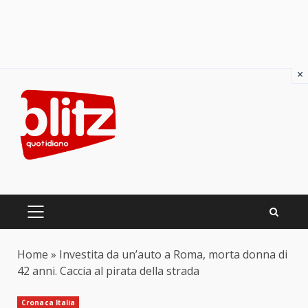
×
Skip
to
content
PRIMARY
MENU
Home
»
Investita da un’auto a Roma, morta donna di
42 anni. Caccia al pirata della strada
Cronaca Italia