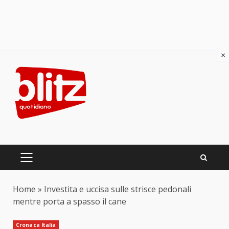
×
Skip
to
content
PRIMARY
MENU
Home
»
Investita e uccisa sulle strisce pedonali
mentre porta a spasso il cane
Cronaca Italia