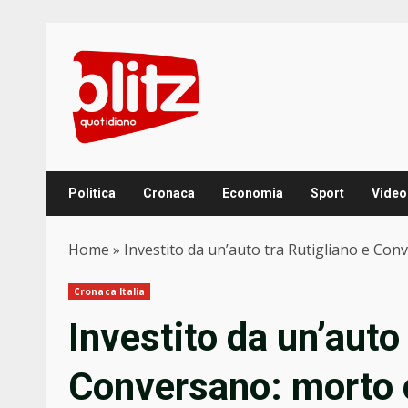
Skip
to
content
Politica
Cronaca
Economia
Sport
Video
Home
»
Investito da un’auto tra Rutigliano e Con
Cronaca Italia
Investito da un’auto 
Conversano: morto 