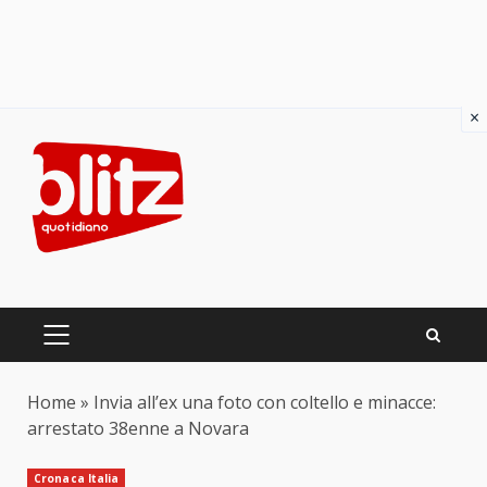
×
Skip
to
content
PRIMARY
MENU
Home
»
Invia all’ex una foto con coltello e minacce:
arrestato 38enne a Novara
Cronaca Italia