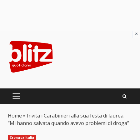
×
Skip
to
content
PRIMARY
MENU
Home
»
Invita i Carabinieri alla sua festa di laurea:
“Mi hanno salvata quando avevo problemi di droga”
Cronaca Italia