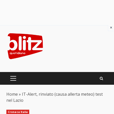
×
Skip
to
content
PRIMARY
MENU
Home
»
IT-Alert, rinviato (causa allerta meteo) test
nel Lazio
Cronaca Italia