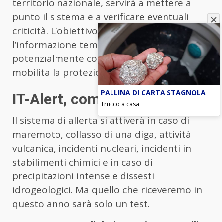
territorio nazionale, servirà a mettere a
punto il sistema e a verificare eventuali
criticità. L’obiettivo di It-Alert è di favorire
l’informazione tempestiva alle persone
potenzialmente coinvolte da un evento che
mobilita la protezione civile.
PALLINA DI CARTA STAGNOLA
IT-Alert, come funzionerà
Trucco a casa
Il sistema di allerta si attiverà in caso di
maremoto, collasso di una diga, attività
vulcanica, incidenti nucleari, incidenti in
stabilimenti chimici e in caso di
precipitazioni intense e dissesti
idrogeologici. Ma quello che riceveremo in
questo anno sarà solo un test.