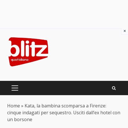
×
Skip
to
content
PRIMARY
MENU
Home
»
Kata, la bambina scomparsa a Firenze:
cinque indagati per sequestro. Usciti dall’ex hotel con
un borsone