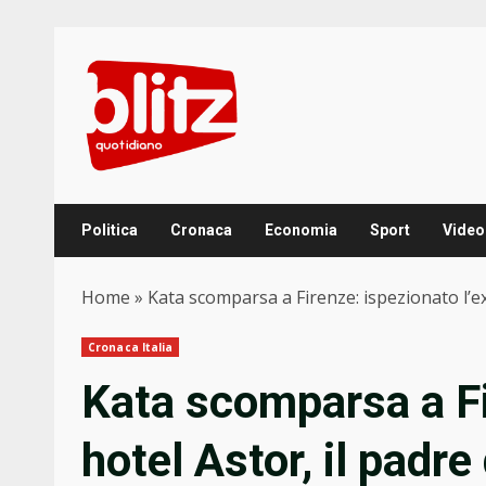
Skip
to
content
Politica
Cronaca
Economia
Sport
Video
Home
»
Kata scomparsa a Firenze: ispezionato l’ex
Cronaca Italia
Kata scomparsa a Fi
hotel Astor, il padre