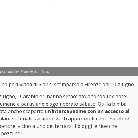
ustrano l'ex hotel Astor (Ansa)
bina peruviana di 5 anni scomparsa a Firenze dal 10 giugno.
 giugno, i Carabinieri hanno setacciato a fondo l’ex hotel
 rumene e peruviane e sgomberato sabato
. Qui la bimba
tata anche scoperta un’i
ntercapedine con un accesso al
llulare sul quale saranno svolti approfondimenti. Sarebbe
riore, vicino a uno dei terrazzi. Ed oggi le ricerche
pozzi neri.