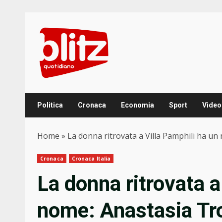
Skip
to
content
Politica
Cronaca
Economia
Sport
Video
Home
»
La donna ritrovata a Villa Pamphili ha un
Cronaca
Cronaca Italia
La donna ritrovata a
nome: Anastasia Tro