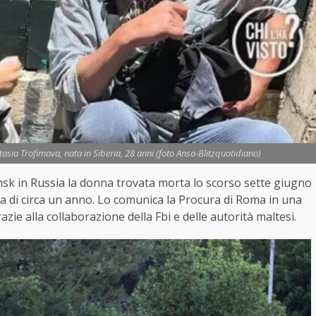
asia Trofimova, nata in Siberia, 28 anni (foto Ansa-Blitzquotidiano)
msk in Russia la donna trovata morta lo scorso sette giugno
lia di circa un anno. Lo comunica la Procura di Roma in una
azie alla collaborazione della Fbi e delle autorità maltesi.