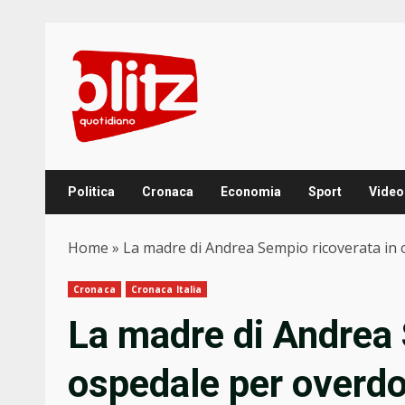
Skip
to
content
Politica
Cronaca
Economia
Sport
Video
Home
»
La madre di Andrea Sempio ricoverata in 
Cronaca
Cronaca Italia
La madre di Andrea 
ospedale per overdo