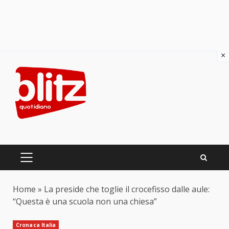
×
Skip
to
content
PRIMARY
MENU
Home
»
La preside che toglie il crocefisso dalle aule:
“Questa è una scuola non una chiesa”
Cronaca Italia