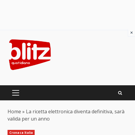
×
Skip
to
content
PRIMARY
MENU
Home
»
La ricetta elettronica diventa definitiva, sarà
valida per un anno
Cronaca Italia