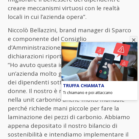
creare meccanismi virtuosi con le realtà
locali in cui l’azienda opera”.
Niccolò Bellazzini, brand manager di Sparco
e componente del Consiglio
d’Amministrazione, ha spiegato in alcune
dichiarazioni riportate dall’agenzia ‘ANSA’:
“Ho avuto questa idea perché siamo
un’azienda molto giovane con un’età media
dei dipendenti sotto i 40 anni e il 60%
TRUFFA CHIAMATA
donne. Il nostro è n mestiere sartoriale e
Ti chiamano e poi attaccano
nella unit carbonio anche molto manuale
perché richiede mani piccole per fare la
laminazione dei pezzi di carbonio. Abbiamo
appena depositato il nostro bilancio di
sostenibilità e intendiamo implementare il