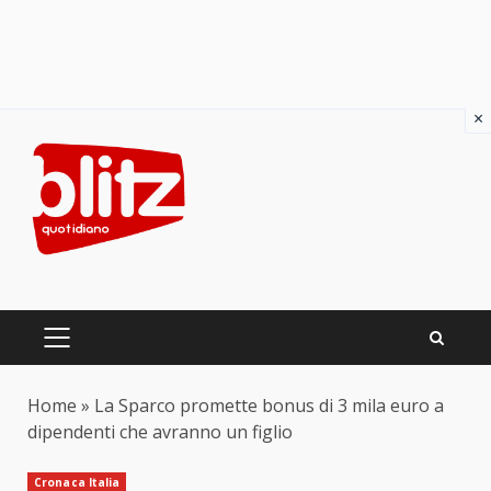
×
Skip
to
content
PRIMARY
MENU
Home
»
La Sparco promette bonus di 3 mila euro a
dipendenti che avranno un figlio
Cronaca Italia