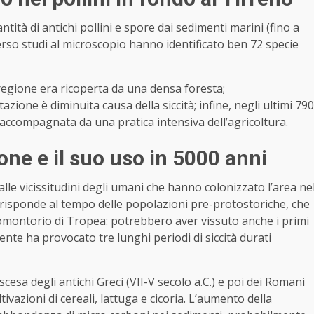
ntità di antichi pollini e spore dai sedimenti marini (fino a
erso studi al microscopio hanno identificato ben 72 specie
a regione era ricoperta da una densa foresta;
azione è diminuita causa della siccità; infine, negli ultimi 790
 accompagnata da una pratica intensiva dell’agricoltura.
ne e il suo uso in 5000 anni
lle vicissitudini degli umani che hanno colonizzato l’area ne
corrisponde al tempo delle popolazioni pre-protostoriche, che
romontorio di Tropea: potrebbero aver vissuto anche i primi
te ha provocato tre lunghi periodi di siccità durati
scesa degli antichi Greci (VII-V secolo a.C.) e poi dei Romani
ltivazioni di cereali, lattuga e cicoria. L’aumento della