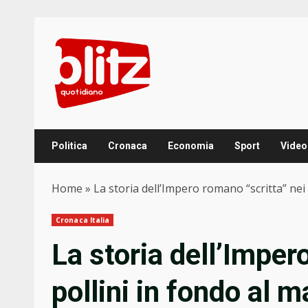
Skip
to
content
Politica
Cronaca
Economia
Sport
Video
Home
»
La storia dell’Impero romano “scritta” nei
Cronaca Italia
La storia dell’Imper
pollini in fondo al m