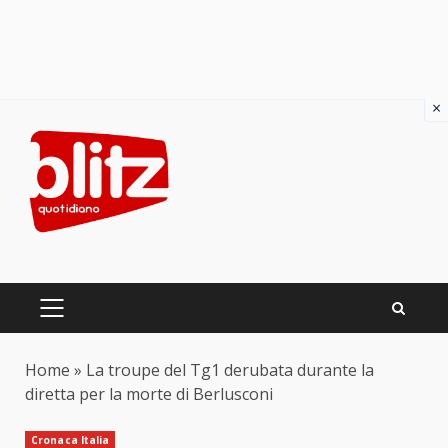
×
Skip
to
content
PRIMARY
MENU
Home
»
La troupe del Tg1 derubata durante la
diretta per la morte di Berlusconi
Cronaca Italia