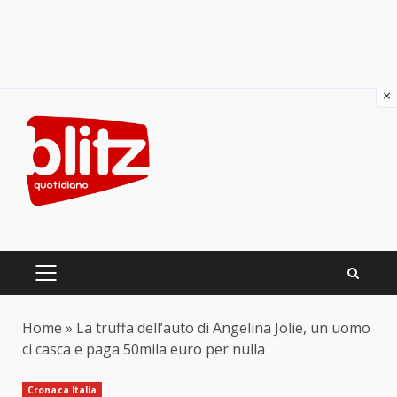
×
Skip
to
content
PRIMARY
MENU
Home
»
La truffa dell’auto di Angelina Jolie, un uomo
ci casca e paga 50mila euro per nulla
Cronaca Italia