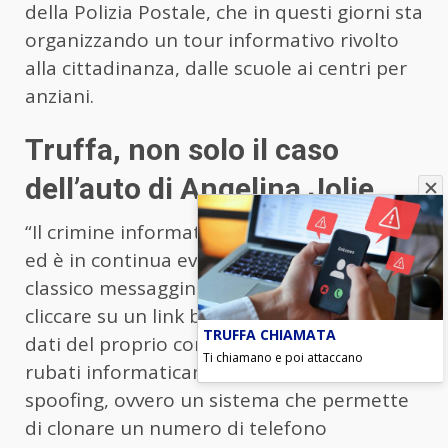
della Polizia Postale, che in questi giorni sta
organizzando un tour informativo rivolto
alla cittadinanza, dalle scuole ai centri per
anziani.
Truffa, non solo il caso
dell’auto di Angelina Jolie
“Il crimine informatico si va specializzando
ed è in continua evoluzione – spiega -. Dal
classico messaggino telefonico che invita a
cliccare su un link bancario e a inserire i
TRUFFA CHIAMATA
dati del proprio conto, che vengono poi
Ti chiamano e poi attaccano
rubati informaticamente, fino allo
spoofing, ovvero un sistema che permette
di clonare un numero di telefono