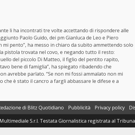
tante li ha incontrati tre volte accettando di rispondere alle
aggiunto Paolo Guido, dei pm Gianluca de Leo e Piero
non mi pento”, ha messo in chiaro da subito ammettendo solo
 pistola trovata nel covo, e negando tutto il resto:
ello del piccolo Di Matteo, il figlio del pentito rapito,
. “Stavo bene di famiglia”, ha spiegato ribadendo che
 non avrebbe parlato. “Se non mi fossi ammalato non mi
che è stato il cancro a fargli abbassare le difese e a
Redazione di Blitz Quotidiano
Pubblicità
Privacy policy
Di
Multimediale S.r.l. Testata Giornalistica registrata al Tribun