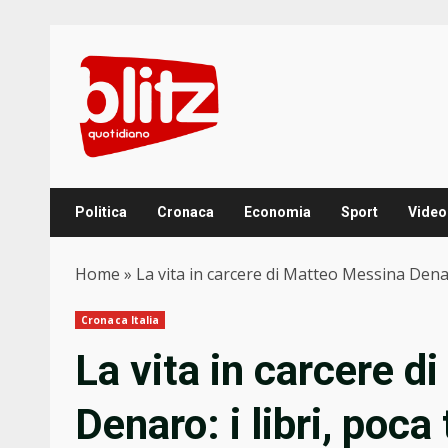
Skip
to
content
Politica
Cronaca
Economia
Sport
Video
Home
»
La vita in carcere di Matteo Messina Denaro:
Cronaca Italia
La vita in carcere 
Denaro: i libri, poca t