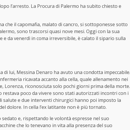
dopo l’arresto. La Procura di Palermo ha subito chiesto e
ima che il capomafia, malato di cancro, si sottoponesse sotto
 Palermo, sono trascorsi quasi nove mesi. Oggi con la sua
e da venerdì in coma irreversibile, è calato il sipario sulla
ima di lui, Messina Denaro ha avuto una condotta impeccabile
infermeria ricavata accanto alla cella, quale allenamento nei
rale, Lorenza, riconosciuta solo pochi giorni prima della morte.
estava poco da vivere sono stati autorizzati incontri con i
o di salute e due interventi chirurgici hanno poi imposto la
el dolore. In cella l’ex latitante non è più tornato.
to sedato e, rispettando le volontà espresse nel suo
acchine che lo tenevano in vita alla presenza del suo