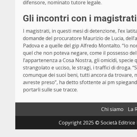
difensore, nominato tutore legale.
Gli incontri con i magistrati
I magistrati, in questi mesi di detenzione, l’ex lati
domande del procuratore Maurizio de Lucia, dell’
Padova e a quelle del gip Alfredo Montalto. “Io 
quel che non poteva negare, come il possesso della
l’appartenenza a Cosa Nostra, gli omicidi, specie qu
strangolato e ucciso, le stragi, i traffici di droga
comunque dei suoi beni, tutti ancora da trovare,
avreste preso”, ha detto sfottente ai pm spiegando 
portarli sulle sue tracce.
Chi siamo
La 
Copyright 2025 © Società Editrice 