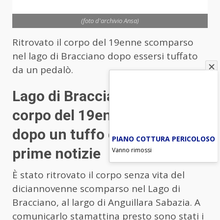
(foto d'archivio Ansa)
Ritrovato il corpo del 19enne scomparso
nel lago di Bracciano dopo essersi tuffato
da un pedalò.
Lago di Bracciano, trovato il
corpo del 19enne scomparso
dopo un tuffo dal pedalò. Le
PIANO COTTURA PERICOLOSO
prime notizie
Vanno rimossi
È stato ritrovato il corpo senza vita del
diciannovenne scomparso nel Lago di
Bracciano, al largo di Anguillara Sabazia. A
comunicarlo stamattina presto sono stati i