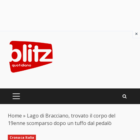
×
Skip
to
content
PRIMARY
MENU
Home
»
Lago di Bracciano, trovato il corpo del
19enne scomparso dopo un tuffo dal pedalò
Cronaca Italia