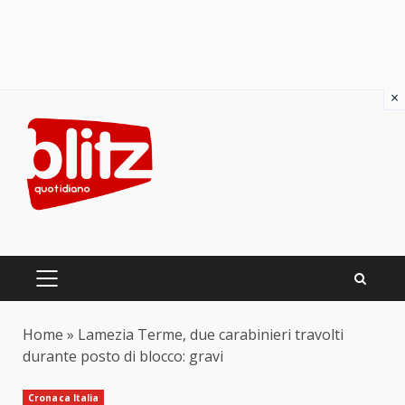
×
Skip
to
content
PRIMARY
MENU
Home
»
Lamezia Terme, due carabinieri travolti
durante posto di blocco: gravi
Cronaca Italia