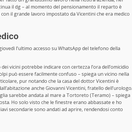
ntinua il dg – al momento del pensionamento il reparto è
con il grande lavoro impostato da Vicentini che era medico
edico
e giovedì l’ultimo accesso su WhatsApp del telefono della
o dei vicini potrebbe indicare con certezza l’ora dell’omicidio
colpi può essere facilmente confuso – spiega un vicino nella
rticolare, pur notando che la casa del dottor Vicentini è
dall’abitazione anche Giovanni Vicentini, fratello dell’urologo
miglia sarebbe andata al mare a Tortoreto (Teramo) – spiega
posta. Ho solo visto che le finestre erano abbassate e ho
chiavi secondarie sono andati ad aprire, rendendosi conto