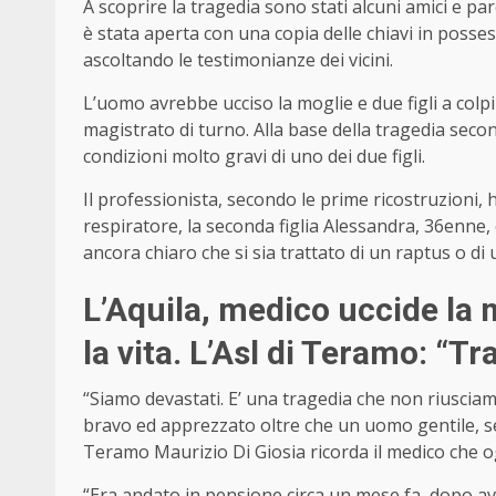
A scoprire la tragedia sono stati alcuni amici e par
è stata aperta con una copia delle chiavi in posse
ascoltando le testimonianze dei vicini.
L’uomo avrebbe ucciso la moglie e due figli a colpi di
magistrato di turno. Alla base della tragedia seco
condizioni molto gravi di uno dei due figli.
Il professionista, secondo le prime ricostruzioni, 
respiratore, la seconda figlia Alessandra, 36enne, e
ancora chiaro che si sia trattato di un raptus o d
L’Aquila, medico uccide la mo
la vita. L’Asl di Teramo: “T
“Siamo devastati. E’ una tragedia che non riusciam
bravo ed apprezzato oltre che un uomo gentile, sens
Teramo Maurizio Di Giosia ricorda il medico che o
“Era andato in pensione circa un mese fa, dopo av