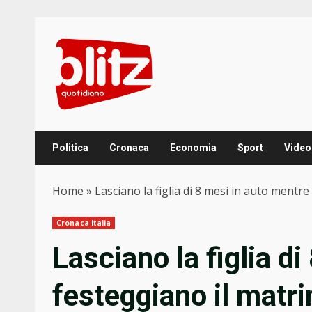
Skip
to
content
Politica
Cronaca
Economia
Sport
Video
Home
»
Lasciano la figlia di 8 mesi in auto mentr
Cronaca Italia
Lasciano la figlia d
festeggiano il matr