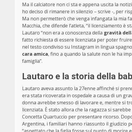
Ma il calciatore non ci sta e appena uscita la notizi
ho deciso di rimanere in silenzio – scrive -, per r
Ma non permetterò che venga infangata la mia fa
Macchia, che difende l’atleta, “il licenziamento è
Lautaro “non era a conoscenza della
gravità dell
fatto richiesta di essere licenziata per poter fruire
nel testo condiviso su Instagram in lingua spagn
cara amica
, fino a quando la salute non le ha imp
famiglia”.
Lautaro e la storia della bab
Lautaro aveva assunto la 27enne affinché si prendes
era stata ricoverata in ospedale a causa di un grav
donna avrebbe smesso di lavorare e, mentre si tro
licenziata. È stato allora che la ragazza si sarebb
Concetta Quartuccio per presentare ricorso. Dopo
Argentina, i familiari hanno riassunto il giudizio
“aspettato che la figlia fosse sul punto di morire e