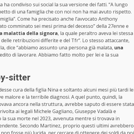
a ha condiviso sui social la sua versione dei fatti. “A lungo
ispetto di una famiglia che con noi non ha mai avuto rispetto.
miglia”. Come ha precisato anche l’avvocato Anthony
 stato comminato sei mesi prima del decesso” della 27enne e
a malattia della signora
, la quale peraltro aveva lei stessa
 delle retribuzioni differite e del Tfr”. Lo stesso attaccante,
ola, dice “abbiamo assunto una persona già malata,
una
edito di lavorare. Abbiamo fatto molto per lei e la sua
y-sitter
se cura della figlia Nina e soltanto alcuni mesi più tardi le
e malore e la terribile diagnosi. A quel punto, quindi, la
vava ancora nella struttura, avrebbe saputo di essere stata
e rivolta ai legali Michele Gagliano, Giuseppe Vadalà e
 la sua morte nel 2023, avvenuta mentre si trovava in
 pendente. Secondo Martinez, proprio questi ultimi avrebbero
 non fosse più lucida, per cercare di ottenere dei soldi da noi