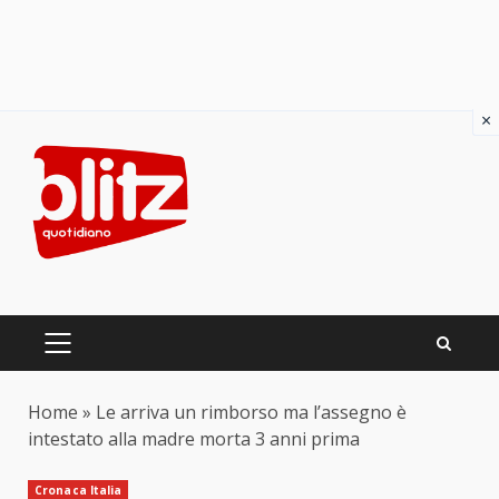
×
Skip
to
content
PRIMARY
MENU
Home
»
Le arriva un rimborso ma l’assegno è
intestato alla madre morta 3 anni prima
Cronaca Italia