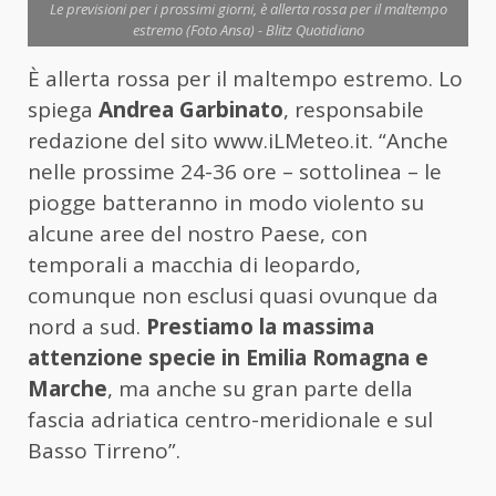
Le previsioni per i prossimi giorni, è allerta rossa per il maltempo
estremo (Foto Ansa) - Blitz Quotidiano
È allerta rossa per il maltempo estremo. Lo
spiega
Andrea Garbinato
, responsabile
redazione del sito www.iLMeteo.it. “Anche
nelle prossime 24-36 ore – sottolinea – le
piogge batteranno in modo violento su
alcune aree del nostro Paese, con
temporali a macchia di leopardo,
comunque non esclusi quasi ovunque da
nord a sud.
Prestiamo la massima
attenzione specie in Emilia Romagna e
Marche
, ma anche su gran parte della
fascia adriatica centro-meridionale e sul
Basso Tirreno”.