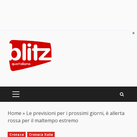
×
Skip
to
content
PRIMARY
MENU
Home
»
Le previsioni per i prossimi giorni, è allerta
rossa per il maltempo estremo
Cronaca
Cronaca Italia