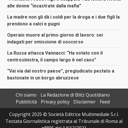
alle donne “incastrate dalla mafia”
La madre non gli dà i soldi per la droga e i due figli la
prendono a calci e pugni
Operaio muore al primo giorno di lavoro: sei
indagati per omissione di soccorso
La Russa attacca Vannacci: “Ha votato con il
centrosinistra, il campo largo è nel caos”
“Vai via dal nostro paese”, pregiudicato pestato a
bastonate in un borgo abruzzese
Chi siamo
La Redazione di Blitz Quotidiano
Pubblicità
Privacy policy
Disclaimer
Feed
Copyright 2025 © Società Editrice Multimediale S.r.l.
Testata Giornalistica registrata al Tribunale di Roma al
n°805 del 14/12/2021